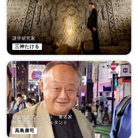
謎学研究家
三神たける
社会分析アナリスト 著述家
教育産業のコンサルタント
高島康司