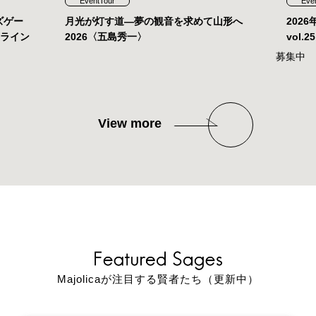
EventTour
Eve
ズゲー
月光が灯す道—夢の観音を求めて山形へ
202
ンライン
2026〈五島秀一〉
vol
募集中
View more
Majolicaが注目する賢者たち（更新中）