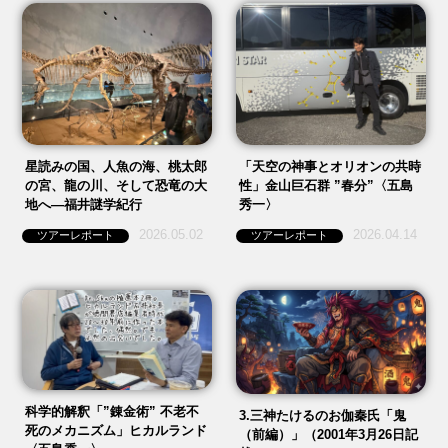
星読みの国、人魚の海、桃太郎
「天空の神事とオリオンの共時
の宮、龍の川、そして恐竜の大
性」金山巨石群 ”春分”〈五島
地へ—福井謎学紀行
秀一〉
2026.05.02
2026.04.14
ツアーレポート
ツアーレポート
科学的解釈「”錬金術” 不老不
3.三神たけるのお伽秦氏「鬼
死のメカニズム」ヒカルランド
（前編）」（2001年3月26日記