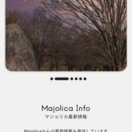
思いやりをもっている人
リアルサイエンス
ファンタジーの
波動を受け取って、
心が震えるように
私たちと冒険を
美しい風景が
始めましょう
最上の喜びに
マジョリカ最新情報
Majolicaからの最新情報を発信しています