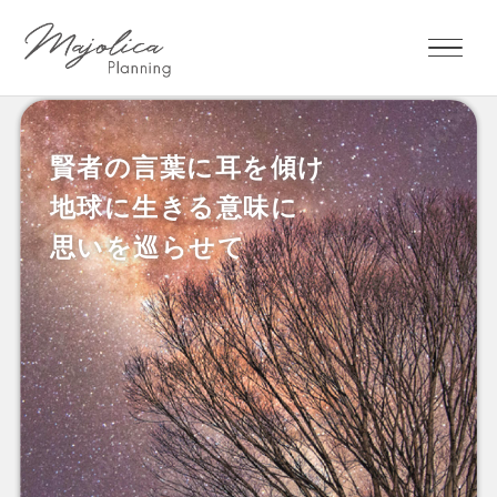
賢者の言葉に耳を傾け
知識と知恵の宝庫
複雑な社会のなかで
賢者とともに
地球に生きる意味に
心豊かに生きる
新たな世界を創造する
～聖なる賢者の法則～
思いを巡らせて
新たな視座を提供します
リアルサイエンス
ファンタジー
● 地球や宇宙を俯瞰するような視野を持ち、人々を共通意
識へと導ける人
● 私利私欲に走らず、他者、社会、世界、地球、宇宙のた
めに生きる人
● 老賢者のように深い叡智を持ちながら、子どものように
純粋な心を持っている人
● 真理を洞察する知性を備えると同時に、人としての愛と