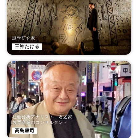
謎学研究家
三神たける
社会分析アナリスト 著述家
教育産業のコンサルタント
高島康司