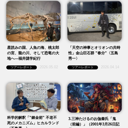
星読みの国、人魚の海、桃太郎
「天空の神事とオリオンの共時
の宮、龍の川、そして恐竜の大
性」金山巨石群 ”春分”〈五島
地へ—福井謎学紀行
秀一〉
2026.05.02
2026.04.14
ツアーレポート
ツアーレポート
科学的解釈「”錬金術” 不老不
3.三神たけるのお伽秦氏「鬼
死のメカニズム」ヒカルランド
（前編）」（2001年3月26日記