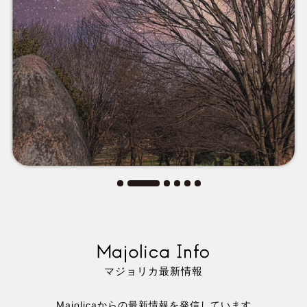
思いやりをもっている人
リアルサイエンス
ファンタジーの
波動を受け取って、
心が震えるように
私たちと冒険を
美しい風景が
始めましょう
最上の喜びに
マジョリカ最新情報
Majolicaからの最新情報を発信しています