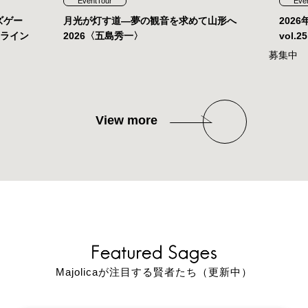
EventTour
Eve
ズゲー
月光が灯す道—夢の観音を求めて山形へ
202
ンライン
2026〈五島秀一〉
vol
募集中
View more
Majolicaが注目する賢者たち（更新中）