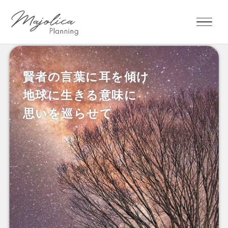
賢者の言葉に耳を傾け
知識と知恵の宝庫
複雑な社会のなかで
賢者とともに
地球に生きる意味に
心豊かに生きる
新たな世界を創造する
～聖なる賢者の法則～
思いを巡らせて
新たな視座を提供します
リアルサイエンス
ファンタジー
● 地球や宇宙を俯瞰するような視野を持ち、人々を共通意
識へと導ける人
● 私利私欲に走らず、他者、社会、世界、地球、宇宙のた
めに生きる人
● 老賢者のように深い叡智を持ちながら、子どものように
純粋な心を持っている人
● 真理を洞察する知性を備えると同時に、人としての愛と