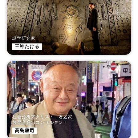
謎学研究家
三神たける
社会分析アナリスト 著述家
教育産業のコンサルタント
高島康司