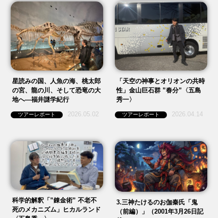
星読みの国、人魚の海、桃太郎
「天空の神事とオリオンの共時
の宮、龍の川、そして恐竜の大
性」金山巨石群 ”春分”〈五島
地へ—福井謎学紀行
秀一〉
2026.05.02
2026.04.14
ツアーレポート
ツアーレポート
科学的解釈「”錬金術” 不老不
3.三神たけるのお伽秦氏「鬼
死のメカニズム」ヒカルランド
（前編）」（2001年3月26日記