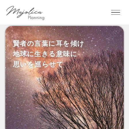
賢者の言葉に耳を傾け
知識と知恵の宝庫
複雑な社会のなかで
賢者とともに
地球に生きる意味に
心豊かに生きる
新たな世界を創造する
～聖なる賢者の法則～
思いを巡らせて
新たな視座を提供します
リアルサイエンス
ファンタジー
● 地球や宇宙を俯瞰するような視野を持ち、人々を共通意
識へと導ける人
● 私利私欲に走らず、他者、社会、世界、地球、宇宙のた
めに生きる人
● 老賢者のように深い叡智を持ちながら、子どものように
純粋な心を持っている人
● 真理を洞察する知性を備えると同時に、人としての愛と