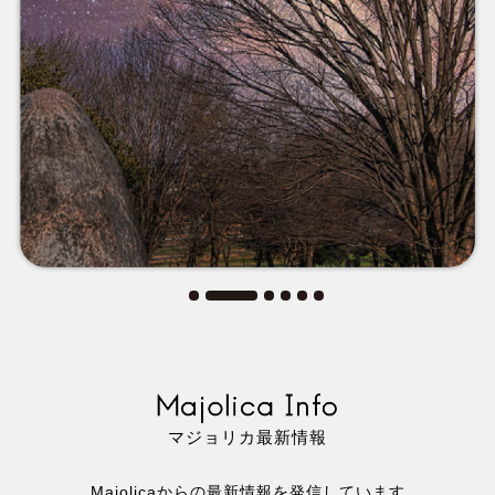
思いやりをもっている人
リアルサイエンス
ファンタジーの
波動を受け取って、
心が震えるように
私たちと冒険を
美しい風景が
始めましょう
最上の喜びに
マジョリカ最新情報
Majolicaからの最新情報を発信しています