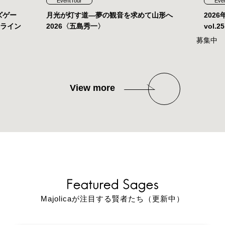
EventTour
Eve
ズゲー
月光が灯す道—夢の観音を求めて山形へ
202
ンライン
2026〈五島秀一〉
vol
募集中
View more
Majolicaが注目する賢者たち（更新中）