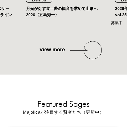
EventTour
Eve
ズゲー
月光が灯す道—夢の観音を求めて山形へ
202
ンライン
2026〈五島秀一〉
vol
募集中
View more
Majolicaが注目する賢者たち（更新中）