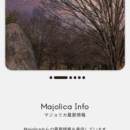
思いやりをもっている人
リアルサイエンス
ファンタジーの
波動を受け取って、
心が震えるように
私たちと冒険を
美しい風景が
始めましょう
最上の喜びに
マジョリカ最新情報
Majolicaからの最新情報を発信しています