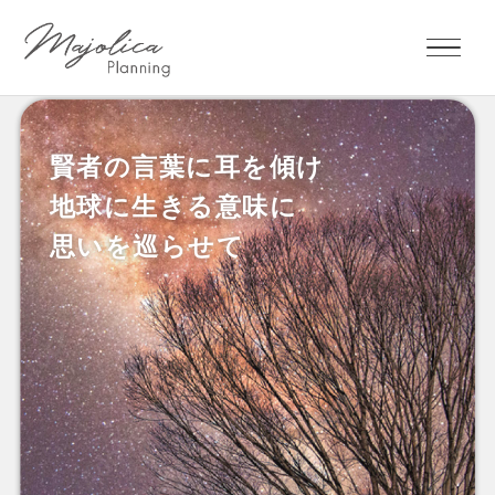
賢者の言葉に耳を傾け
知識と知恵の宝庫
複雑な社会のなかで
賢者とともに
地球に生きる意味に
心豊かに生きる
新たな世界を創造する
～聖なる賢者の法則～
思いを巡らせて
新たな視座を提供します
リアルサイエンス
ファンタジー
● 地球や宇宙を俯瞰するような視野を持ち、人々を共通意
識へと導ける人
● 私利私欲に走らず、他者、社会、世界、地球、宇宙のた
めに生きる人
● 老賢者のように深い叡智を持ちながら、子どものように
純粋な心を持っている人
● 真理を洞察する知性を備えると同時に、人としての愛と