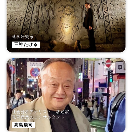
謎学研究家
三神たける
社会分析アナリスト 著述家
教育産業のコンサルタント
高島康司