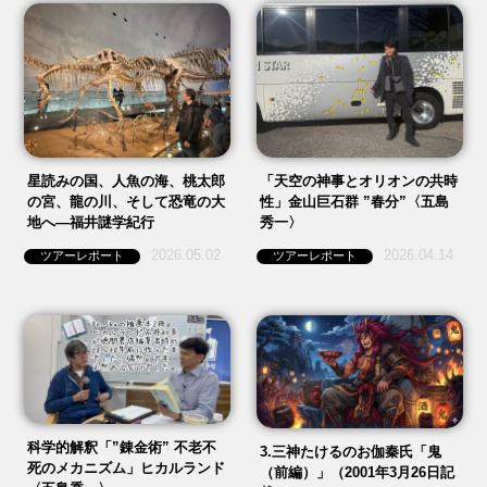
星読みの国、人魚の海、桃太郎
「天空の神事とオリオンの共時
の宮、龍の川、そして恐竜の大
性」金山巨石群 ”春分”〈五島
地へ—福井謎学紀行
秀一〉
2026.05.02
2026.04.14
ツアーレポート
ツアーレポート
科学的解釈「”錬金術” 不老不
3.三神たけるのお伽秦氏「鬼
死のメカニズム」ヒカルランド
（前編）」（2001年3月26日記