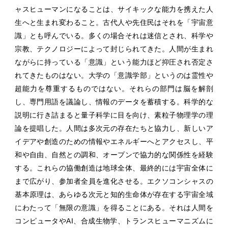
ャスヒューマンになることは、サイキックな能力を携えた人
生へと生まれ変わること。古代人や先住民はそれを「宇宙意
識」とも呼んでいる。多くの場合それは迷信とされ、科学や
宗教、テクノロジーによって封じられてきた。人間が生まれ
ながらに持っている「意識」という能力ほど抑圧され否定さ
れてきたものはない。大学の「意識学部」というのは霊性や
超能力を尊重するものではない。それらの部門は脳を解剖
し、専門用語を議論し、情報のデータを蓄積する。科学的な
説明に行き詰まると量子科学に目を向け、素粒子物理学の理
論を提唱した。人間は多次元の存在たちと協力し、新しいア
イデアや創造のための情報やエネルギーへとアクセスし、平
和や自由、自然との調和、オープンで協力的な関係性を経験
する。これらの協働創造は地球全体、最終的には宇宙全体に
まで広がり、参加者全員を進化させる。エクソコンシャスの
基本原理は、あらゆる次元と知的生命体が存在する宇宙全域
にわたって「無限の意識」を得ることにある。それは人間を
コンピュータやAI、合成生物学、トランスヒューマニズムに