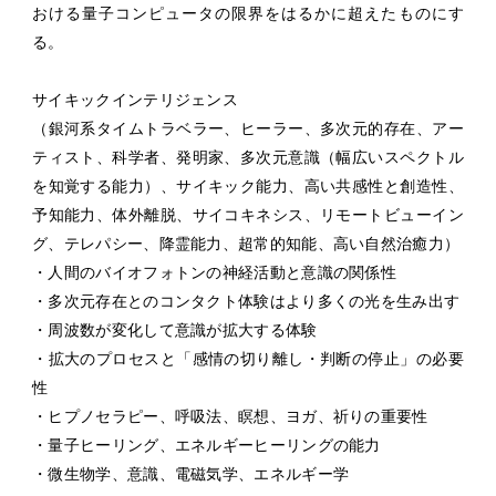
おける量子コンピュータの限界をはるかに超えたものにす
る。
サイキックインテリジェンス
（銀河系タイムトラベラー、ヒーラー、多次元的存在、アー
ティスト、科学者、発明家、多次元意識（幅広いスペクトル
を知覚する能力）、サイキック能力、高い共感性と創造性、
予知能力、体外離脱、サイコキネシス、リモートビューイン
グ、テレパシー、降霊能力、超常的知能、高い自然治癒力）
・人間のバイオフォトンの神経活動と意識の関係性
・多次元存在とのコンタクト体験はより多くの光を生み出す
・周波数が変化して意識が拡大する体験
・拡大のプロセスと「感情の切り離し・判断の停止」の必要
性
・ヒプノセラピー、呼吸法、瞑想、ヨガ、祈りの重要性
・量子ヒーリング、エネルギーヒーリングの能力
・微生物学、意識、電磁気学、エネルギー学