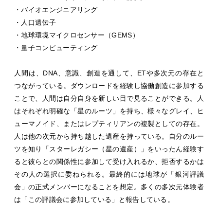
・バイオエンジニアリング
・人口遺伝子
・地球環境マイクロセンサー（GEMS）
・量子コンピューティング
人間は、DNA、意識、創造を通して、ETや多次元の存在と
つながっている。ダウンロードを経験し協働創造に参加する
ことで、人間は自分自身を新しい目で見ることができる。人
はそれぞれ明確な「星のルーツ」を持ち、様々なグレイ、ヒ
ューマノイド、またはレプティリアンの複製としての存在。
人は他の次元から持ち越した遺産を持っている。自分のルー
ツを知り「スターレガシー（星の遺産）」をいったん経験す
ると彼らとの関係性に参加して受け入れるか、拒否するかは
その人の選択に委ねられる。最終的には地球が「銀河評議
会」の正式メンバーになることを想定。多くの多次元体験者
は「この評議会に参加している」と報告している。