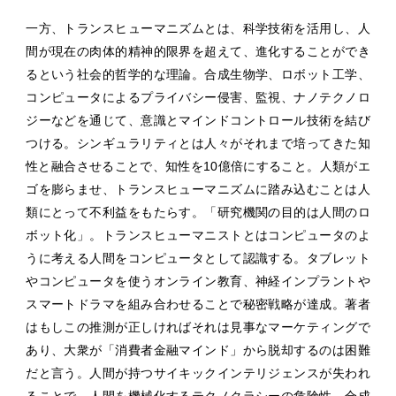
一方、トランスヒューマニズムとは、科学技術を活用し、人
間が現在の肉体的精神的限界を超えて、進化することができ
るという社会的哲学的な理論。合成生物学、ロボット工学、
コンピュータによるプライバシー侵害、監視、ナノテクノロ
ジーなどを通じて、意識とマインドコントロール技術を結び
つける。シンギュラリティとは人々がそれまで培ってきた知
性と融合させることで、知性を10億倍にすること。人類がエ
ゴを膨らませ、トランスヒューマニズムに踏み込むことは人
類にとって不利益をもたらす。「研究機関の目的は人間のロ
ボット化」。トランスヒューマニストとはコンピュータのよ
うに考える人間をコンピュータとして認識する。タブレット
やコンピュータを使うオンライン教育、神経インプラントや
スマートドラマを組み合わせることで秘密戦略が達成。著者
はもしこの推測が正しければそれは見事なマーケティングで
あり、大衆が「消費者金融マインド」から脱却するのは困難
だと言う。人間が持つサイキックインテリジェンスが失われ