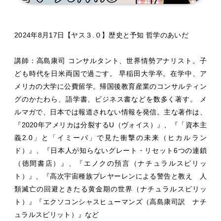
2024年8月17日【ヤス３.０】歴史と予知 哲学のあいだ
講師：高島康司 コンサルタント、世界情勢アナリスト。子
ども時代を日米両国で過ごす。 早稲田大学卒。在学中、ア
メリカの大学に公費留学。帰国後教育産業のコンサルティン
グのかたわら、語学書、ビジネス書などを数多く著す。 メ
ルマガで、日本では報道されない情報を発信。主な著作は、
『2020年アメリカは分裂するU（ヴォイス）』、『「資本主
義2.0」と「イミーバ」で見た衝撃の未来（ヒカルラン
ド）』、『日本人が知らないグレート・リセット6つの連鎖
（徳間書店）』、『エノクの預言（ナチュラルスピリッ
ト）』、『高次宇宙種族プレヤーレンによる警告と教え 人
類滅亡の回避ときたる黄金期の世界（ナチュラルスピリッ
ト）』『エクソコンシャスヒューマンズ（高島康司訳 ナチ
ュラルスピリット）』など