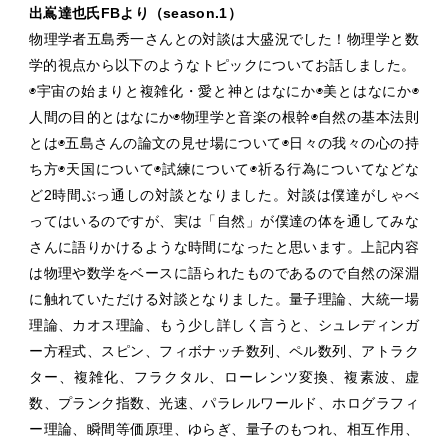
出嶌達也氏FBより（season.1）
物理学者五島秀一さんとの対談は大盛況でした！物理学と数
学的視点から以下のようなトピックについてお話しました。
◉宇宙の始まりと複雑化・愛と神とはなにか◉美とはなにか◉
人間の目的とはなにか◉物理学と音楽の根幹◉自然の基本法則
とは◉五島さんの論文の見せ場について◉日々の我々の心の持
ち方◉天国について◉試練について◉祈る行為についてなどな
ど2時間ぶっ通しの対談となりました。対談は僕達がしゃべ
ってはいるのですが、実は「自然」が僕達の体を通してみな
さんに語りかけるような時間になったと思います。上記内容
は物理や数学をベースに語られたものであるので自然の深淵
に触れていただける対談となりました。量子理論、大統一場
理論、カオス理論、もう少し詳しく言うと、シュレディンガ
ー方程式、スピン、フィボナッチ数列、ペル数列、アトラク
ター、複雑化、フラクタル、ローレンツ変換、複素波、虚
数、プランク指数、光速、パラレルワールド、ホログラフィ
ー理論、瞬間等価原理、ゆらぎ、量子のもつれ、相互作用、