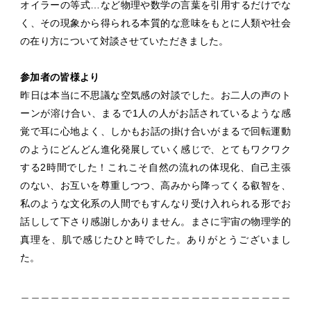
オイラーの等式…など物理や数学の言葉を引用するだけでな
く、その現象から得られる本質的な意味をもとに人類や社会
の在り方について対談させていただきました。
参加者の皆様より
昨日は本当に不思議な空気感の対談でした。お二人の声のト
ーンが溶け合い、まるで1人の人がお話されているような感
覚で耳に心地よく、しかもお話の掛け合いがまるで回転運動
のようにどんどん進化発展していく感じで、とてもワクワク
する2時間でした！これこそ自然の流れの体現化、自己主張
のない、お互いを尊重しつつ、高みから降ってくる叡智を、
私のような文化系の人間でもすんなり受け入れられる形でお
話しして下さり感謝しかありません。まさに宇宙の物理学的
真理を、肌で感じたひと時でした。ありがとうございまし
た。
＿＿＿＿＿＿＿＿＿＿＿＿＿＿＿＿＿＿＿＿＿＿＿＿＿＿＿