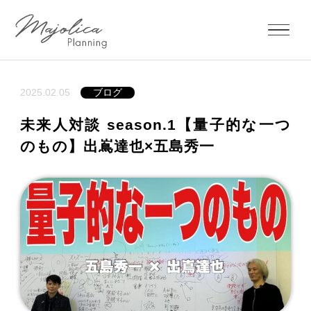
2025.02.05
ブログ
未来人対談 season.1【量子的な一つ
のもの】出嶌達也×五島秀一