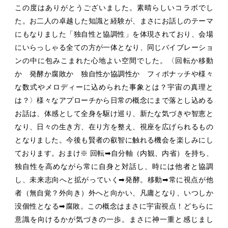
この度はありがとうございました。素晴らしいコラボでし
た。お二人の卓越した知識と経験が、まさにお話しのテーマ
にもなりました「独自性と協調性」を体現されており、会場
にいらっしゃる全ての方が一体となり、同じバイブレーショ
ンの中に包みこまれた心地よい空間でした。〈回転か移動
か 発酵か腐敗か 独自性か協調性か フィボナッチや様々
な数式やメロディーに込められた事象とは？宇宙の真理と
は？〉様々なアプローチから日常の概念にまで落とし込める
お話は、体感として全身を駆け巡り、新たな気づきや智恵と
なり、日々の生き方、在り方を整え、視座を広げられるもの
となりました。今後も賢者の叡智に触れる機会を楽しみにし
ております。おまけ※ 回転➡︎自分軸（内観、内省）を持ち、
独自性を高めながら常に自身と対話し、時には他者と協調
し、未来志向へと拡がっていく➡︎発酵。移動➡︎常に視点が他
者（無自覚？外向き）外へと向かい、凡庸となり、いつしか
没個性となる➡︎腐敗。この概念はまさに宇宙視点！どちらに
意識を向けるかが気づきの一歩。まさに神一重と感じまし