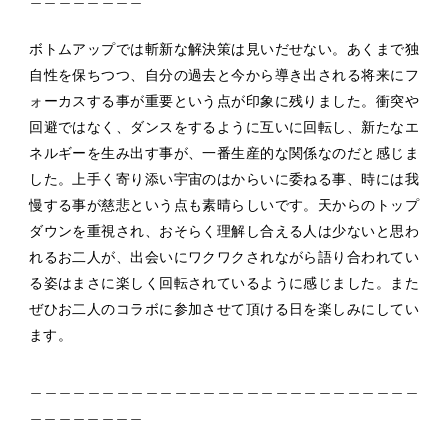
ボトムアップでは斬新な解決策は見いだせない。あくまで独
自性を保ちつつ、自分の過去と今から導き出される将来にフ
ォーカスする事が重要という点が印象に残りました。衝突や
回避ではなく、ダンスをするように互いに回転し、新たなエ
ネルギーを生み出す事が、一番生産的な関係なのだと感じま
した。上手く寄り添い宇宙のはからいに委ねる事、時には我
慢する事が慈悲という点も素晴らしいです。天からのトップ
ダウンを重視され、おそらく理解し合える人は少ないと思わ
れるお二人が、出会いにワクワクされながら語り合われてい
る姿はまさに楽しく回転されているように感じました。また
ぜひお二人のコラボに参加させて頂ける日を楽しみにしてい
ます。
＿＿＿＿＿＿＿＿＿＿＿＿＿＿＿＿＿＿＿＿＿＿＿＿＿＿＿
＿＿＿＿＿＿＿＿