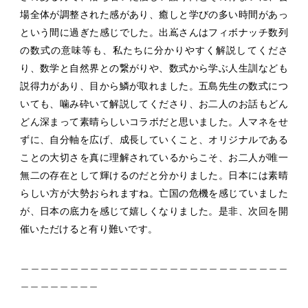
場全体が調整された感があり、癒しと学びの多い時間があっ
という間に過ぎた感じでした。出嶌さんはフィボナッチ数列
の数式の意味等も、私たちに分かりやすく解説してくださ
り、数学と自然界との繋がりや、数式から学ぶ人生訓なども
説得力があり、目から鱗が取れました。五島先生の数式につ
いても、噛み砕いて解説してくださり、お二人のお話もどん
どん深まって素晴らしいコラボだと思いました。人マネをせ
ずに、自分軸を広げ、成長していくこと、オリジナルである
ことの大切さを真に理解されているからこそ、お二人が唯一
無二の存在として輝けるのだと分かりました。日本には素晴
らしい方が大勢おられますね。亡国の危機を感じていました
が、日本の底力を感じて嬉しくなりました。是非、次回を開
催いただけると有り難いです。
＿＿＿＿＿＿＿＿＿＿＿＿＿＿＿＿＿＿＿＿＿＿＿＿＿＿＿
＿＿＿＿＿＿＿＿