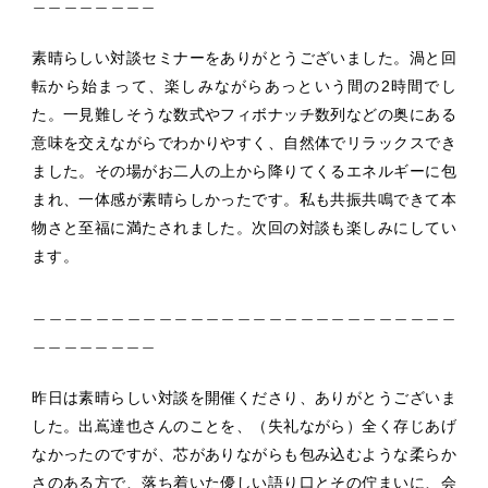
＿＿＿＿＿＿＿＿
素晴らしい対談セミナーをありがとうございました。渦と回
転から始まって、楽しみながらあっという間の2時間でし
た。一見難しそうな数式やフィボナッチ数列などの奥にある
意味を交えながらでわかりやすく、自然体でリラックスでき
ました。その場がお二人の上から降りてくるエネルギーに包
まれ、一体感が素晴らしかったです。私も共振共鳴できて本
物さと至福に満たされました。次回の対談も楽しみにしてい
ます。
＿＿＿＿＿＿＿＿＿＿＿＿＿＿＿＿＿＿＿＿＿＿＿＿＿＿＿
＿＿＿＿＿＿＿＿
昨日は素晴らしい対談を開催くださり、ありがとうございま
した。出嶌達也さんのことを、（失礼ながら）全く存じあげ
なかったのですが、芯がありながらも包み込むような柔らか
さのある方で、落ち着いた優しい語り口とその佇まいに、会