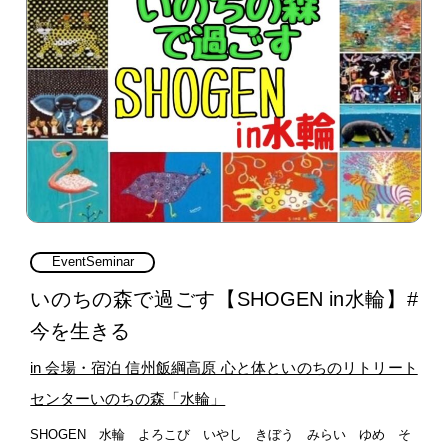
EventSeminar
いのちの森で過ごす【SHOGEN in水輪】#
今を生きる
in 会場・宿泊 信州飯綱高原 心と体といのちのリトリート
センターいのちの森「水輪」
SHOGEN 水輪 よろこび いやし きぼう みらい ゆめ そ