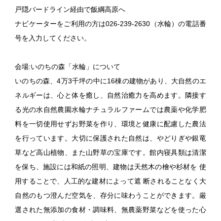
戸隠バードライン経由で飯綱高原へ
ナビケーターをご利用の方は026-239-2630（水輪）の電話番
号を入力してください。
会場:いのちの森「水輪」について
いのちの森、4万3千坪の中に16棟の建物があり、大自然のエ
ネルギーは、心と体を癒し、自然治癒力を高めます。隣接す
る光の水自然農園水輪ナチュラルファームでは農薬や化学肥
料を一切使用せずお野菜を作り、環境と健康に配慮した農法
を行っています。大切に保護された自然は、やどりぎや銀竜
草など高山植物、また山野草の宝庫です。館内寝具類は清潔
を保ち、施設には和紙の照明、建物は天然木の檜や杉材を 使
用することで、人工的な建材によって遮 断されることなく大
自然のもつ澄んだ空気を、存分に味わうことができます。厳
選された無添加の食材・調味料、無農薬野菜などを使った心