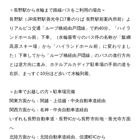
＜長野駅から水輪まで路線バスをご利用の場合＞
長野駅（JR長野駅善光寺口7番のりば 長野駅前案内所前）よ
りアルピコ交通「ループ橋経由戸隠線」で約40分。「ハイラ
ンドホール前」下車。（水輪最寄りのバス停の名称が「飯綱
高原スキー場」から「ハイランドホール前」に変わりまし
た）下車してから「ループ橋経由戸隠線」のバスの進行方向
とは逆方向に進み、ホテルアルカディア駐車場の手前の道を
右折。まっすぐ10分ほど歩いて水輪到着。
＜お車でお越しの方＞駐車場完備
関東方面から：関越・上信越・中央自動車道経由
関西方面から：名神・中央自動車道経由
いずれも長野自動車道・長野ICから長野市街地・善光寺方面
へ
北陸方面から：北陸自動車道経由、信濃町ICから